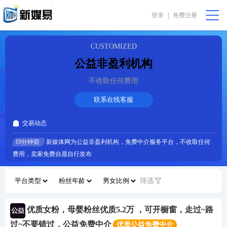
登录
|
免费注册
会员中心
购物篮 [0]
我要代售
在线咨询
CUSTOMIZED
公益非盈利机构
首页
不收取任何费用
公益非盈利
联系在线客服
交易动态
直播助农
10分钟前
新媒体网为公益非盈利机构，免费中介服务平台，不收取任何
费用，卖家免费自愿自行发布
振兴乡村
筛选
完全免费
优质女粉，母婴粉丝优质5.2万 ，可开橱窗，走过~路
我要求购
过~不要错过，公益免费中介
优质公益免费中介