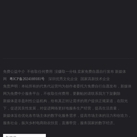
免费公益中介
不收取任何费用 没赚取一分钱 卖家免费自愿自行发布 新媒体
网
粤ICP备2024169181号
深圳优秀文化企业 国家高新技术企业
免责声明：本站所有的代售代运营均为创作者委托方免费自行自愿发布，新媒体
网为免费中介服务平台，不收取任何费用，要删帖的请联系我方下架删除
新媒体是非盈利性公益机构，给有真正转让需求的用户提供正规渠道，在阳光
下，促进其良性发展，对促进网络更好地服务生产经营，提高生活质量，
新媒体旨在优化各市场主体的数字化服务需求，提高市场主体的活力和创造力，
服务社会，振兴乡村电商助农扶贫，直播带货，服务国家的数字经济。