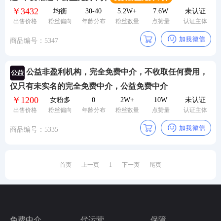
￥3432
均衡
30-40
5.2W+
7.6W
未认证
24小时服务热线：
出售价格
粉丝偏向
年龄分布
粉丝数量
点赞量
认证主体
商品编号：5347
公益非盈利机构，完全免费中介，不收取任何费用，
仅只有未实名的完全免费中介，公益免费中介
￥1200
女粉多
0
2W+
10W
未认证
出售价格
粉丝偏向
年龄分布
粉丝数量
点赞量
认证主体
商品编号：5335
首页
上一页
1
下一页
尾页
免费中介
代运营
保障